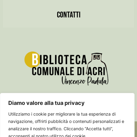
CONTATTI
Diamo valore alla tua privacy
Utilizziamo i cookie per migliorare la tua esperienza di
navigazione, offrirti pubblicità o contenuti personalizzati e
2024 –
Studio Marchianò – Editoria e comunicazione
analizzare il nostro traffico. Cliccando “Accetta tutti”,
acconsenti al nostro utilizzo dei cookie.